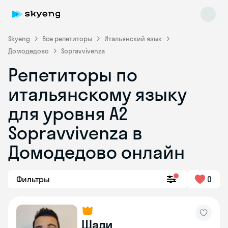
Skyeng
Все репетиторы
Итальянский язык
Домодедово
Sopravvivenza
Репетиторы по
итальянскому языку
для уровня A2
Sopravvivenza в
Skyeng Chat
online
Домодедово онлайн
Фильтры
0
Шади