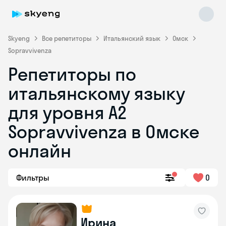
Skyeng
Все репетиторы
Итальянский язык
Омск
Sopravvivenza
Репетиторы по
итальянскому языку
для уровня A2
Sopravvivenza в Омске
Skyeng Chat
online
онлайн
Фильтры
0
Ирина