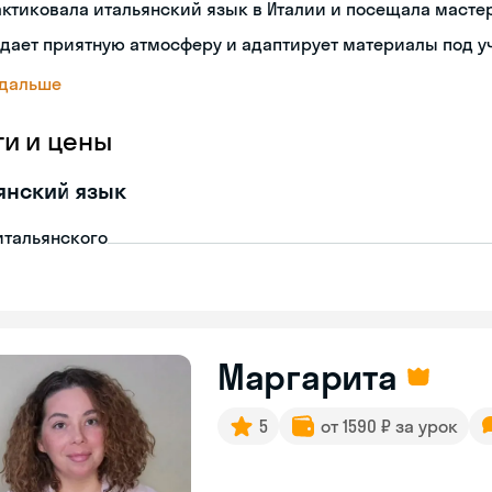
ктиковала итальянский язык в Италии и посещала масте
дает приятную атмосферу и адаптирует материалы под у
 дальше
ги и цены
янский язык
итальянского
Маргарита
5
от 1590 ₽ за урок