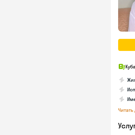
Куб
Жил
Исп
Име
Читать
Услу