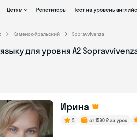
Детям
Репетиторы
Тест на уровень англий
к
Каменск-Уральский
Sopravvivenza
языку для уровня A2 Sopravvivenz
Ирина
5
от 1590 ₽ за урок