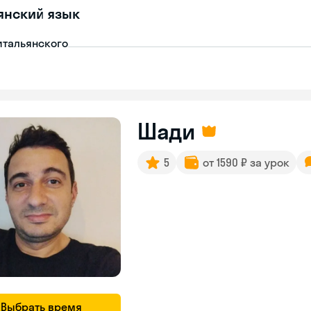
янский язык
итальянского
Шади
5
от 1590 ₽ за урок
Выбрать время