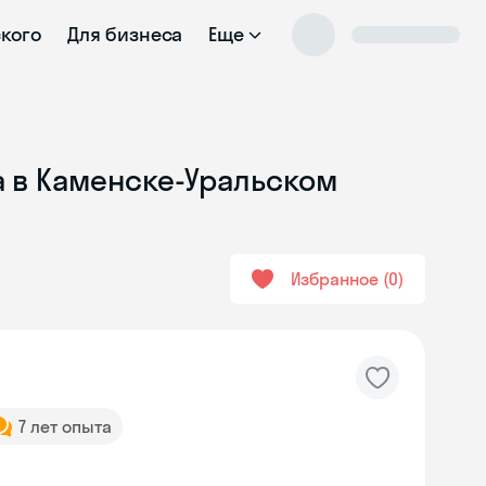
ского
Для бизнеса
Еще
a в Каменске-Уральском
Избранное
0
7 лет опыта