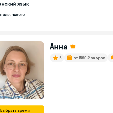
янский язык
итальянского
Анна
5
от 1590 ₽ за урок
Выбрать время