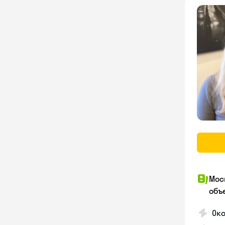
Мос
объ
Ок