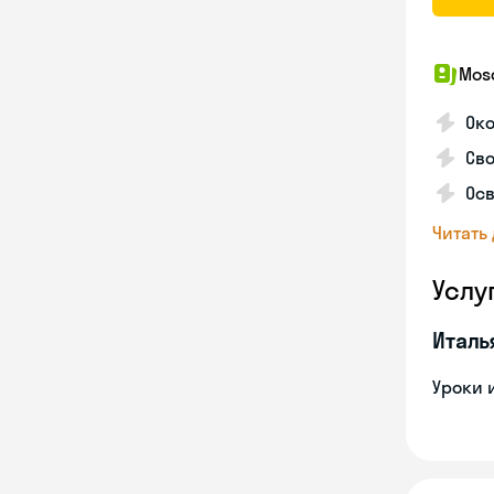
Mosc
Ок
Сво
Осв
Читать
Услу
Италь
Уроки 