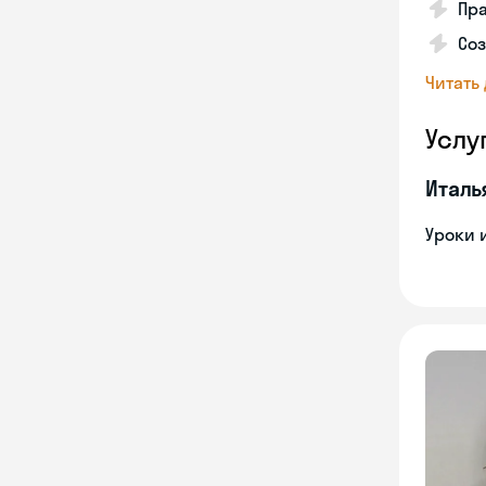
Пра
Соз
Читать
Услу
Италь
Уроки 