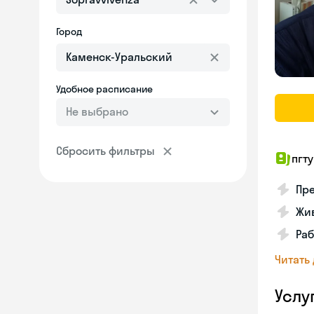
Город
Удобное расписание
Не выбрано
Сбросить фильтры
пгту
Пре
Жив
Ра
Читать
Услу