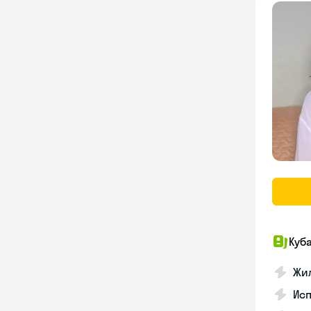
Куб
Жил
Исп