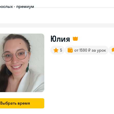
рослых - премиум
Юлия
5
от 1590 ₽ за урок
Выбрать время