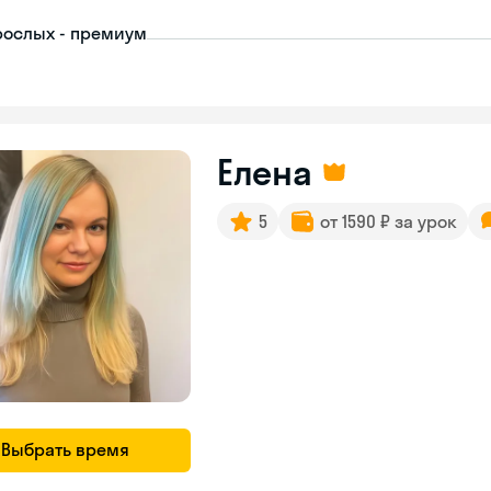
рослых - премиум
Елена
5
от 1590 ₽ за урок
Выбрать время