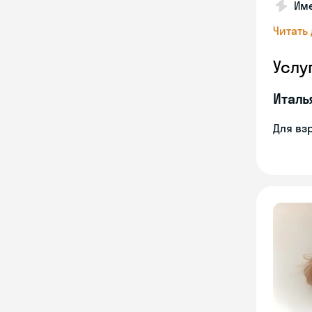
Име
Читать
Услу
Италь
Для вз