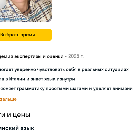
Выбрать время
•
2025 г.
демия экспертизы и оценки
огает уверенно чувствовать себя в реальных ситуациях
а в Италии и знает язык изнутри
ъясняет грамматику простыми шагами и уделяет внимани
 дальше
ги и цены
янский язык