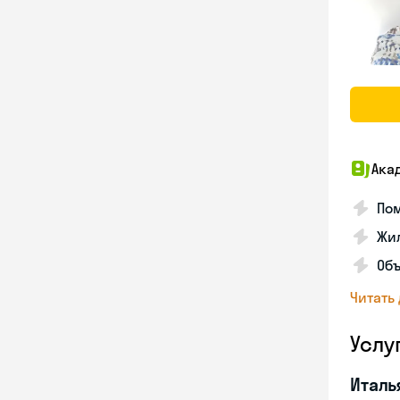
Ака
Пом
Жил
Об
Читать
Услу
Италь