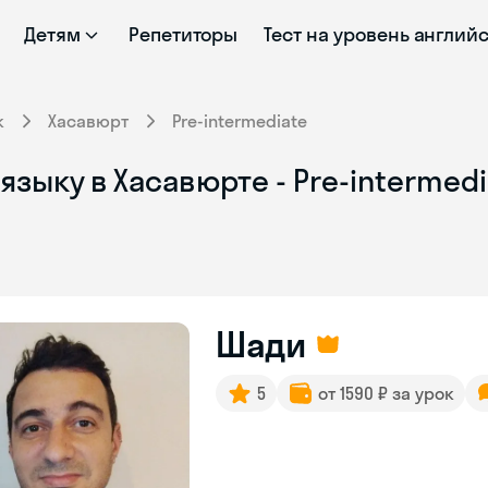
Детям
Репетиторы
Тест на уровень англий
к
Хасавюрт
Pre-intermediate
зыку в Хасавюрте - Pre-intermedi
Шади
5
от 1590 ₽ за урок