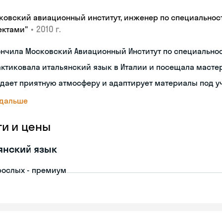
ковский авиационный институт, инженер по специальнос
•
2010 г.
ектами"
ончила Московский Авиационный Институт по специальн
ктиковала итальянский язык в Италии и посещала масте
дает приятную атмосферу и адаптирует материалы под у
 дальше
ги и цены
янский язык
рослых - премиум