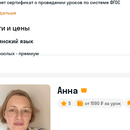
ет сертификат о проведении уроков по системе ФГОС
 дальше
ги и цены
янский язык
рослых - премиум
Анна
5
от 1590 ₽ за урок