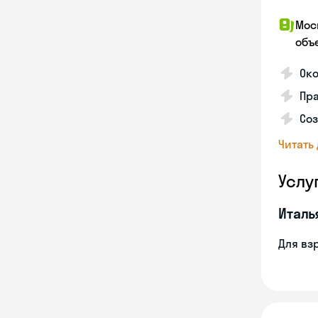
Мос
объ
Ок
Пра
Соз
Читать
Услу
Италь
Для вз