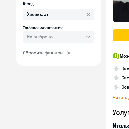
Город
Удобное расписание
Не выбрано
Сбросить фильтры
Mosc
Ок
Сво
Осв
Читать
Услу
Италь