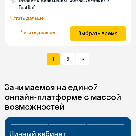
Готовит к экзаменам Goethe-Zertifikat и
TestDaf
Читать дальше
Читать дальше
Выбрать время
1
2
Занимаемся на единой
онлайн-платформе с массой
возможностей
Личный кабинет
Мобильное
Разговорные клубы