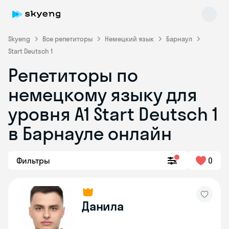
Skyeng
Все репетиторы
Немецкий язык
Барнаул
Start Deutsch 1
Репетиторы по
немецкому языку для
уровня A1 Start Deutsch 1
в Барнауле онлайн
Skyeng Chat
online
Фильтры
0
Данила