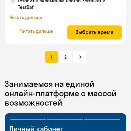
Готовит к экзаменам Goethe-Zertifikat и
TestDaf
Читать дальше
Читать дальше
Выбрать время
1
2
Занимаемся на единой
онлайн-платформе с массой
возможностей
Личный кабинет
Мобильное
Разговорные клубы