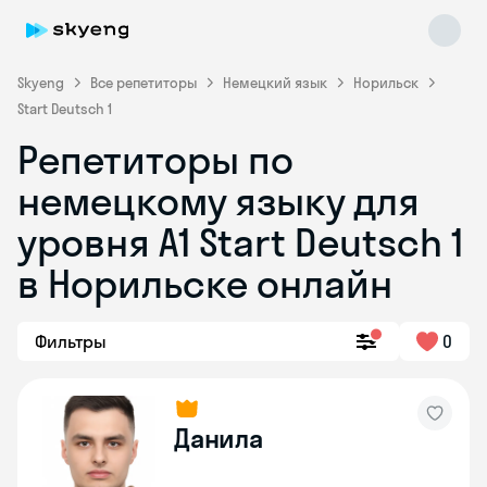
Skyeng
Все репетиторы
Немецкий язык
Норильск
Start Deutsch 1
Репетиторы по
немецкому языку для
уровня A1 Start Deutsch 1
в Норильске онлайн
Skyeng Chat
online
Фильтры
0
Данила