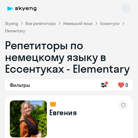
Skyeng
Все репетиторы
Немецкий язык
Ессентуки
Elementary
Репетиторы по
немецкому языку в
Ессентуках - Elementary
Skyeng Chat
Фильтры
0
online
Евгения