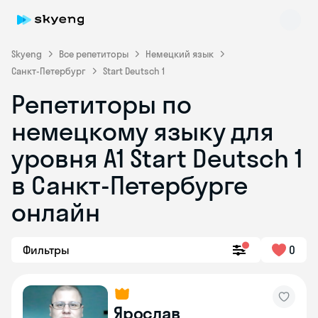
Skyeng
Все репетиторы
Немецкий язык
Санкт-Петербург
Start Deutsch 1
Репетиторы по
немецкому языку для
уровня A1 Start Deutsch 1
в Санкт-Петербурге
Skyeng Chat
online
онлайн
Фильтры
0
Ярослав