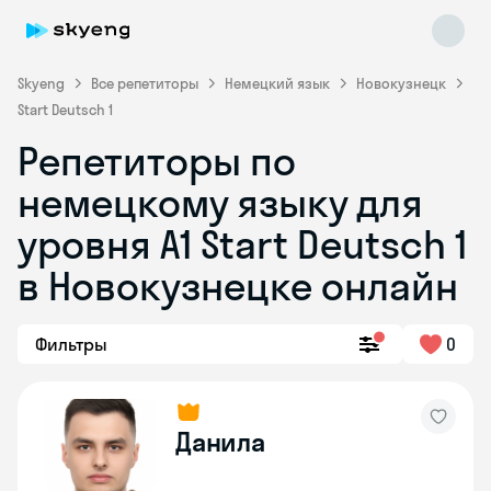
Skyeng
Все репетиторы
Немецкий язык
Новокузнецк
Start Deutsch 1
Репетиторы по
немецкому языку для
уровня A1 Start Deutsch 1
в Новокузнецке онлайн
Skyeng Chat
online
Фильтры
0
Данила