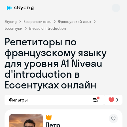
Skyeng
Все репетиторы
Французский язык
Ессентуки
Niveau d'introduction
Репетиторы по
французскому языку
для уровня A1 Niveau
d'introduction в
Skyeng Chat
online
Ессентуках онлайн
Фильтры
0
Петр