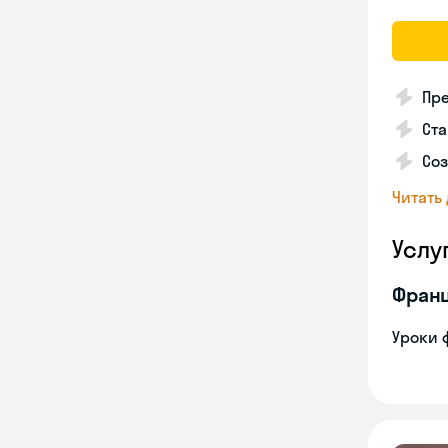
Пр
Ста
Соз
Читать
Услу
Франц
Уроки 