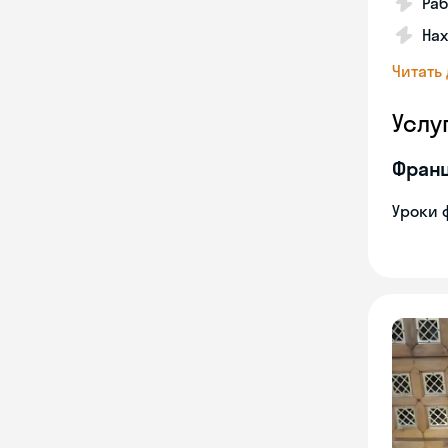
Раб
Нах
Читать
Услу
Франц
Уроки 