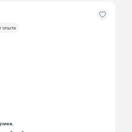
т опыта
дчика.