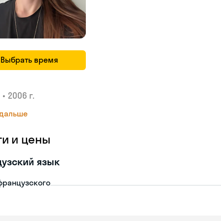
Выбрать время
•
2006 г.
 дальше
ги и цены
узский язык
французского