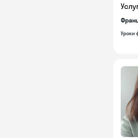
Услу
Франц
Уроки 