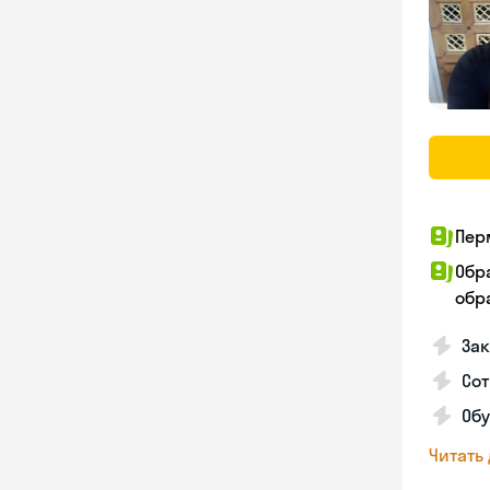
Пер
Обр
обра
За
Сот
Об
Читать