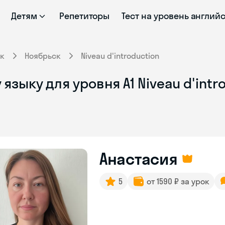
Детям
Репетиторы
Тест на уровень англий
к
Ноябрьск
Niveau d'introduction
зыку для уровня A1 Niveau d'intr
Анастасия
5
от 1590 ₽ за урок