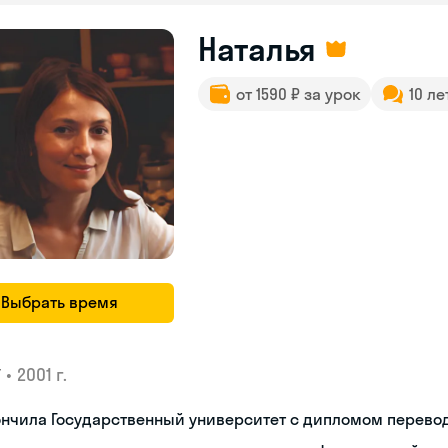
Наталья
от 1590 ₽ за урок
10 ле
Выбрать время
•
2001 г.
У
нчила Государственный университет с дипломом перево