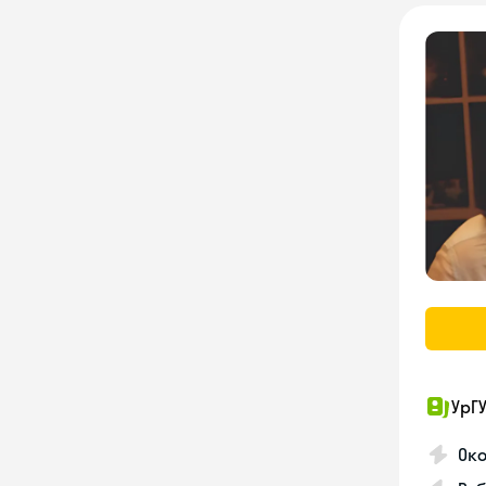
УрГ
Око