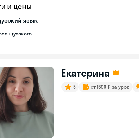
ги и цены
узский язык
французского
Екатерина
5
от 1590 ₽ за урок