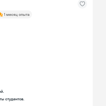
1 месяц опыта
й.
ты студентов.
Skyeng Chat
online