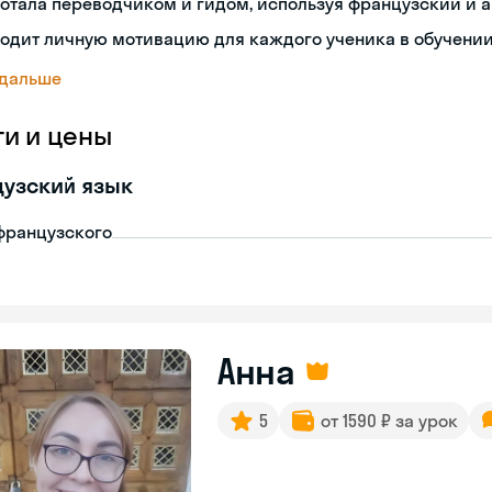
отала переводчиком и гидом, используя французский и 
одит личную мотивацию для каждого ученика в обучении
 дальше
ги и цены
узский язык
французского
Анна
5
от 1590 ₽ за урок