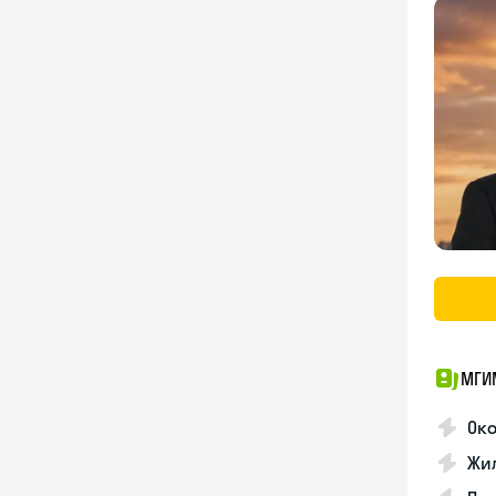
МГИ
Око
Жил