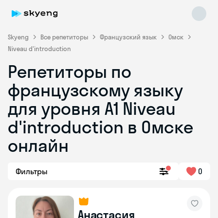
Skyeng
Все репетиторы
Французский язык
Омск
Niveau d'introduction
Репетиторы по
французскому языку
для уровня A1 Niveau
d'introduction в Омске
Skyeng Chat
online
онлайн
Фильтры
0
Анастасия