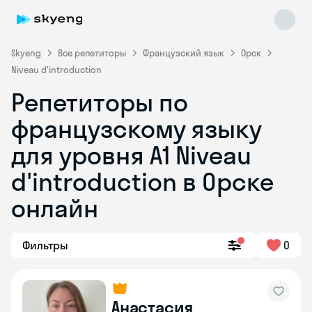
Skyeng
Все репетиторы
Французский язык
Орск
Niveau d'introduction
Репетиторы по
французскому языку
для уровня A1 Niveau
d'introduction в Орске
Skyeng Chat
online
онлайн
Фильтры
0
Анастасия