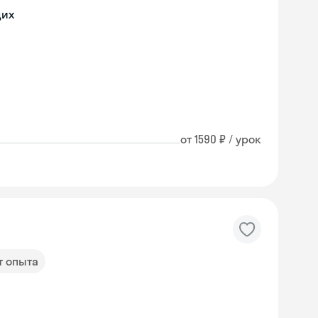
щих
от 1590 ₽ / урок
т опыта