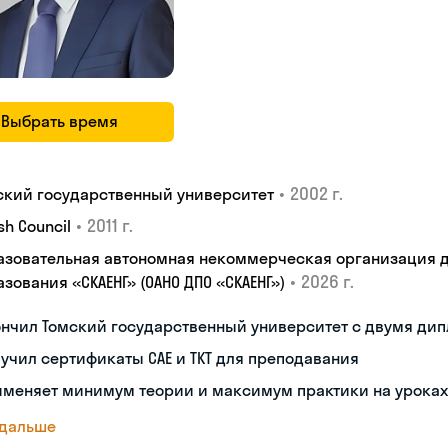
Выбрать время
•
2002 г.
ский государственный университет
•
2011 г.
ish Council
азовательная автономная некоммерческая организация 
•
2026 г.
зования «СКАЕНГ» (ОАНО ДПО «СКАЕНГ»)
ончил Томский государственный университет с двумя ди
учил сертификаты CAE и TKT для преподавания
именяет минимум теории и максимум практики на уроках
 дальше