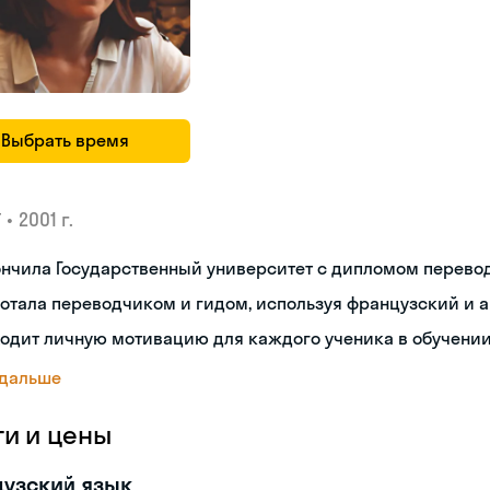
Выбрать время
•
2001 г.
У
нчила Государственный университет с дипломом перево
отала переводчиком и гидом, используя французский и 
одит личную мотивацию для каждого ученика в обучении
 дальше
ги и цены
узский язык