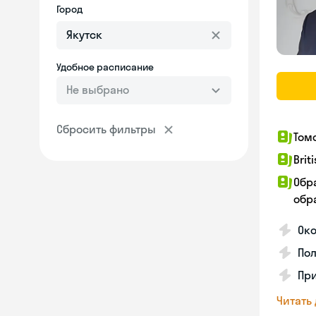
Город
Удобное расписание
Не выбрано
Сбросить фильтры
Том
Brit
Обр
обра
Ок
Пол
Пр
Читать