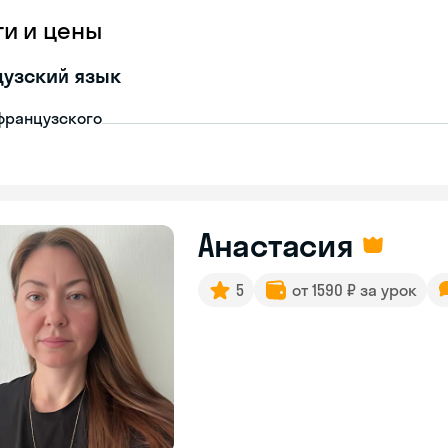
ги и цены
узский язык
французского
Анастасия
5
от 1590 ₽ за урок