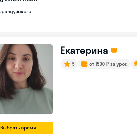
французского
Екатерина
5
от 1590 ₽ за урок
Выбрать время