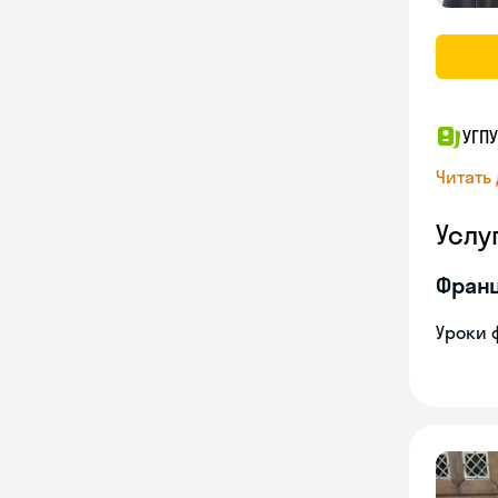
УГПУ
Читать
Услу
Франц
Уроки 