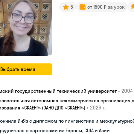
5
от 1590 ₽ за урок
Выбрать время
•
2004 
мский государственный технический университет
азовательная автономная некоммерческая организация 
•
2026 г.
зования «СКАЕНГ» (ОАНО ДПО «СКАЕНГ»)
кончила ИнЯз с дипломом по лингвистике и межкультурн
рудничала с партнерами из Европы, США и Азии