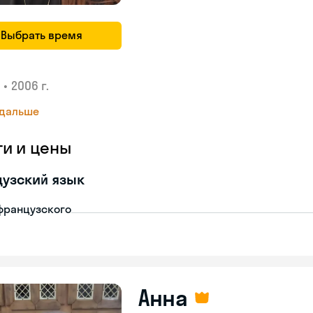
Выбрать время
•
2006 г.
 дальше
ги и цены
узский язык
французского
Анна