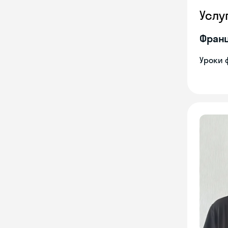
Услу
Франц
Уроки 