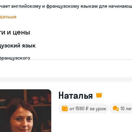
учает английскому и французскому языкам для начинаю
 дальше
ги и цены
узский язык
французского
Наталья
от 1590 ₽ за урок
10 ле