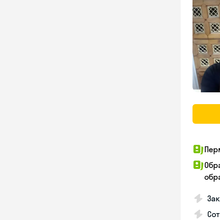
Пер
Обр
обра
За
Сот