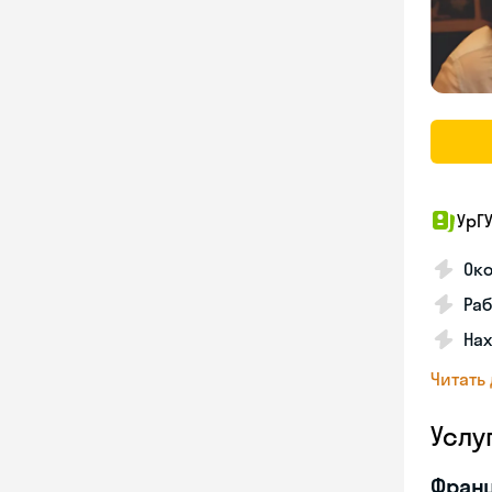
УрГ
Око
Раб
Нах
Читать
Услу
Франц