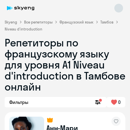
Skyeng
Все репетиторы
Французский язык
Тамбов
Niveau d'introduction
Репетиторы по
французскому языку
для уровня A1 Niveau
d'introduction в Тамбове
Skyeng Chat
online
онлайн
Фильтры
0
Анн-Мари