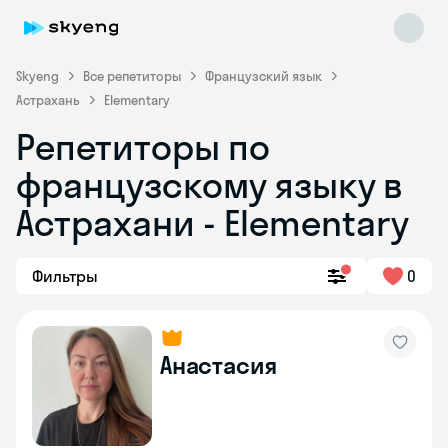
Skyeng
Все репетиторы
Французский язык
Астрахань
Elementary
Репетиторы по
французскому языку в
Астрахани - Elementary
Skyeng Chat
Фильтры
0
online
Анастасия