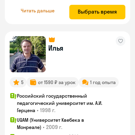
Читать дальше
Выбрать время
Илья
5
от 1590 ₽ за урок
1 год опыта
Российский государственный
педагогический университет им. А.И.
•
1998 г.
Герцена
UQAM (Университет Квебека в
•
2009 г.
Монреале)