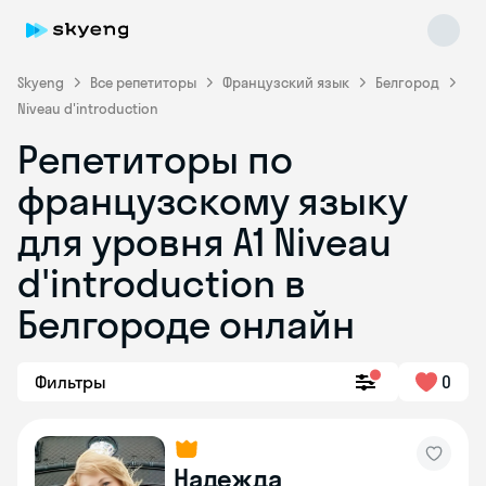
Skyeng
Все репетиторы
Французский язык
Белгород
Niveau d'introduction
Репетиторы по
французскому языку
для уровня A1 Niveau
d'introduction в
Skyeng Chat
online
Белгороде онлайн
Фильтры
0
Надежда