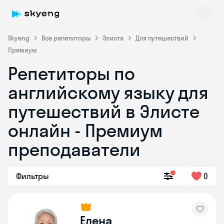
Skyeng
Все репетиторы
Элиста
Для путешествий
Премиум
Репетиторы по
английскому языку для
путешествий в Элисте
онлайн - Премиум
Skyeng Chat
online
преподаватели
Фильтры
0
Елена