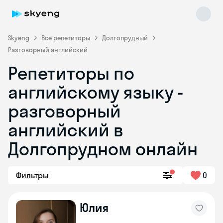
Skyeng
Все репетиторы
Долгопрудный
Разговорный английский
Репетиторы по
английскому языку -
разговорный
английский в
Skyeng Chat
online
Долгопрудном онлайн
Фильтры
0
Юлия