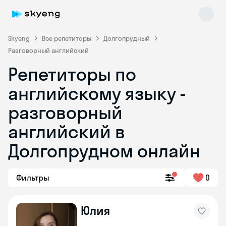
Skyeng
Все репетиторы
Долгопрудный
Разговорный английский
Репетиторы по
английскому языку -
разговорный
английский в
Skyeng Chat
online
Долгопрудном онлайн
Фильтры
0
Юлия