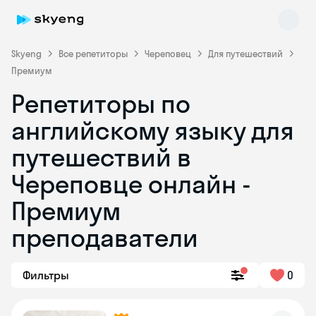
Skyeng
Все репетиторы
Череповец
Для путешествий
Премиум
Репетиторы по
английскому языку для
путешествий в
Череповце онлайн -
Skyeng Chat
online
Премиум
преподаватели
Фильтры
0