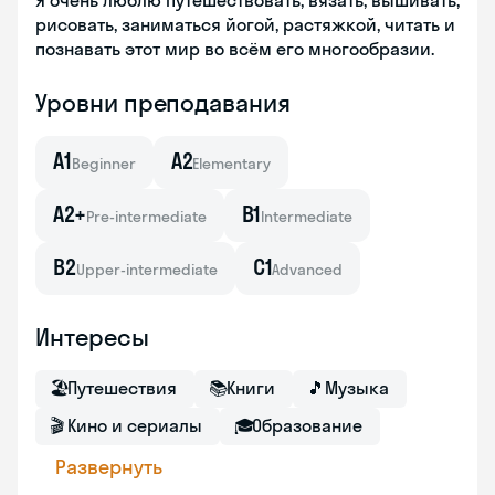
Я очень люблю путешествовать, вязать, вышивать,
рисовать, заниматься йогой, растяжкой, читать и
познавать этот мир во всём его многообразии.
Уровни преподавания
A1
A2
Beginner
Elementary
A2+
B1
Pre-intermediate
Intermediate
B2
C1
Upper-intermediate
Advanced
Интересы
🏖
Путешествия
📚
Книги
🎵
Музыка
🎬
Кино и сериалы
🎓
Образование
Развернуть