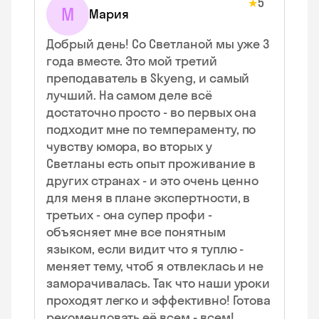
5
★
М
Мария
Добрый день! Со Светланой мы уже 3
года вместе. Это мой третий
преподаватель в Skyeng, и самый
лучший. На самом деле всё
достаточно просто - во первых она
подходит мне по темпераменту, по
чувству юмора, во вторых у
Светланы есть опыт проживание в
других странах - и это очень ценно
для меня в плане экспертности, в
третьих - она супер профи -
объясняет мне все понятным
языком, если видит что я туплю -
меняет тему, чтоб я отвлеклась и не
заморачивалась. Так что наши уроки
проходят легко и эффективно! Готова
рекомендовать её всем - всем!