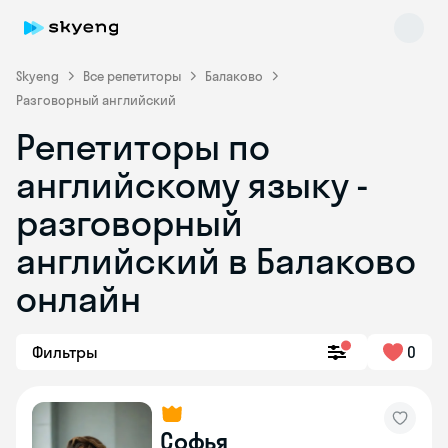
Skyeng
Все репетиторы
Балаково
Разговорный английский
Репетиторы по
английскому языку -
разговорный
английский в Балаково
Skyeng Chat
online
онлайн
Фильтры
0
Софья