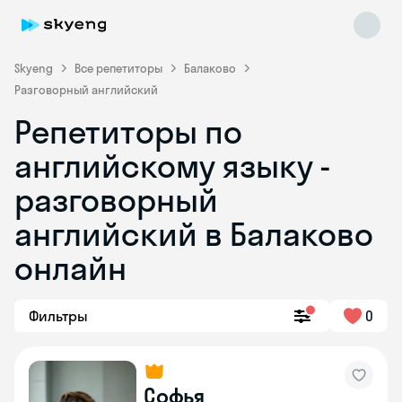
Skyeng
Все репетиторы
Балаково
Разговорный английский
Репетиторы по
английскому языку -
разговорный
английский в Балаково
Skyeng Chat
online
онлайн
Фильтры
0
Софья