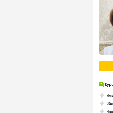
Кур
Име
Об
На