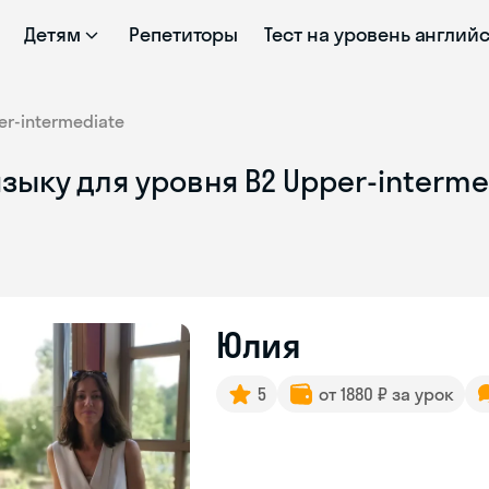
Детям
Репетиторы
Тест на уровень англий
er-intermediate
зыку для уровня B2 Upper-interme
Юлия
5
от 1880 ₽ за урок