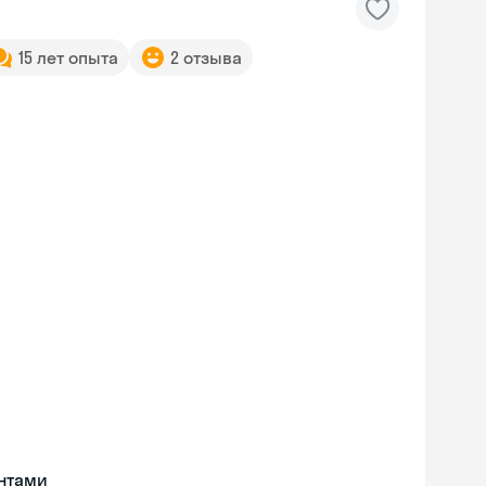
15 лет опыта
2 отзыва
Skyeng Chat
online
нтами