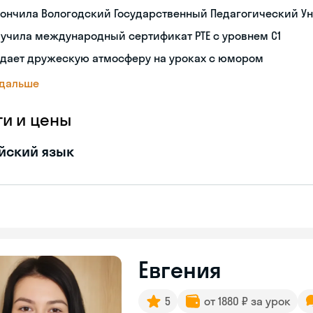
ончила Вологодский Государственный Педагогический Ун
учила международный сертификат PTE с уровнем C1
здает дружескую атмосферу на уроках с юмором
 дальше
ги и цены
йский язык
Евгения
5
от 1880 ₽ за урок