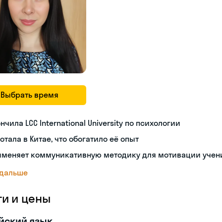
Выбрать время
нчила LCC International University по психологии
отала в Китае, что обогатило её опыт
именяет коммуникативную методику для мотивации учен
 дальше
ги и цены
йский язык