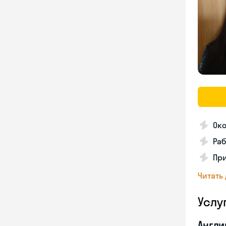
Око
Раб
Пр
Читать
Услу
Англи