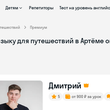
Детям
Репетиторы
Тест на уровень англий
утешествий
Премиум
зыку для путешествий в Артёме 
Дмитрий
5
от 900 ₽ за урок