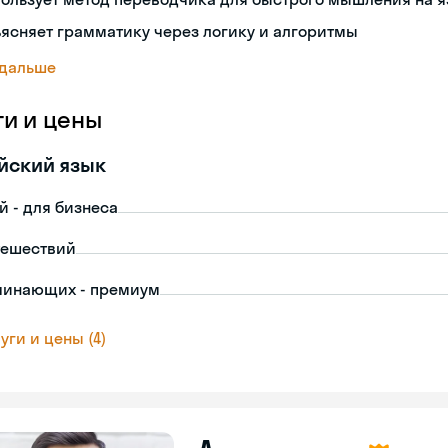
ясняет грамматику через логику и алгоритмы
 дальше
ги и цены
йский язык
й - для бизнеса
тешествий
чинающих - премиум
уги и цены (4)