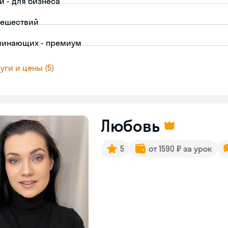
й - для бизнеса
тешествий
чинающих - премиум
уги и цены (5)
Любовь
5
от 1590 ₽ за урок