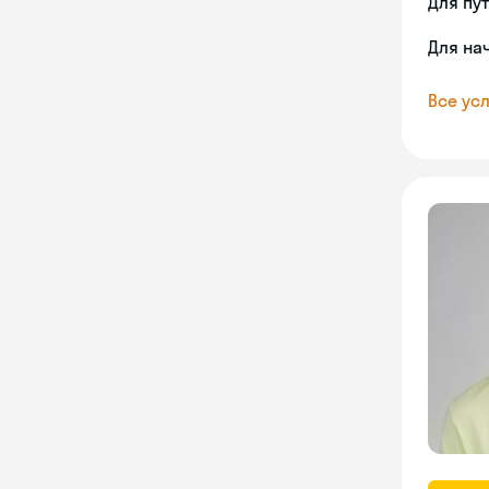
Для пу
Для на
Все усл