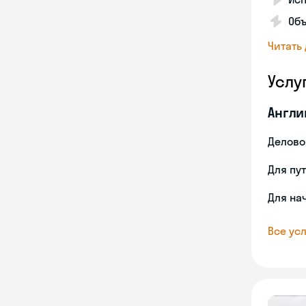
Объ
Читать
Услу
Англи
Делово
Для пу
Для на
Все усл