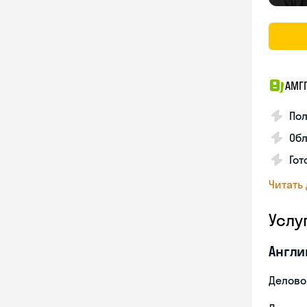
АМГ
По
Обл
Гот
Читать
Услу
Англи
Делово