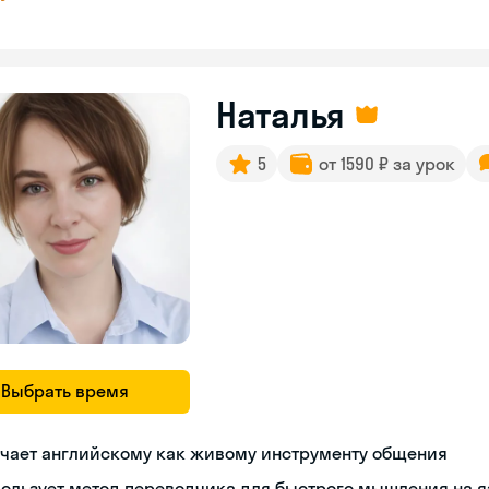
Наталья
5
от 1590 ₽ за урок
Выбрать время
учает английскому как живому инструменту общения
ользует метод переводчика для быстрого мышления на 