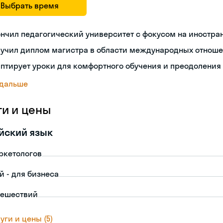
Выбрать время
нчил педагогический университет с фокусом на иностра
лучил диплом магистра в области международных отнош
птирует уроки для комфортного обучения и преодоления
 дальше
ги и цены
йский язык
ркетологов
й - для бизнеса
тешествий
уги и цены (5)