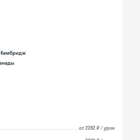
а Кембридж
Канады
от 2282 ₽ / урок