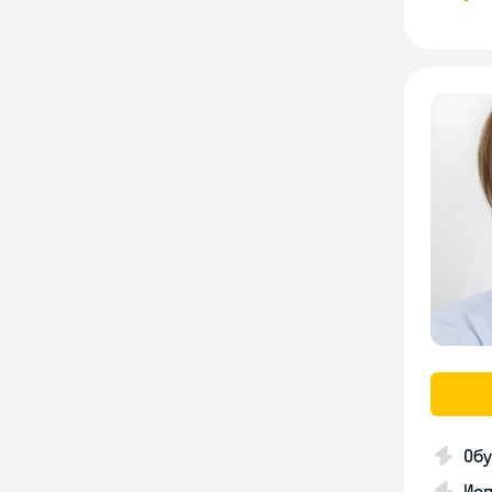
Об
Исп