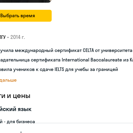
Выбрать время
•
2014 г.
ПГУ
лучила международный сертификат CELTA от университет
адательница сертификата International Baccalaureate из 
овила учеников к сдаче IELTS для учебы за границей
 дальше
ги и цены
йский язык
й - для бизнеса