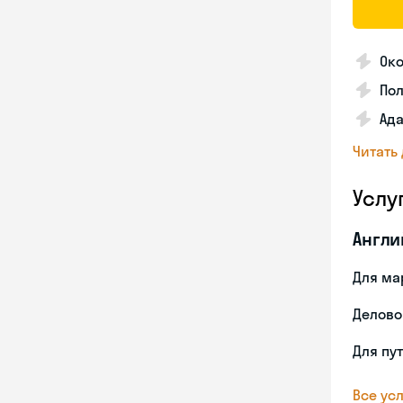
Око
По
Ада
Читать
Услу
Англи
Для ма
Делово
Для пу
Все усл