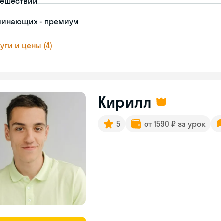
тешествий
чинающих - премиум
уги и цены (4)
Кирилл
5
от 1590 ₽ за урок