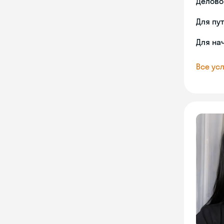
Делово
Для пу
Для на
Все усл