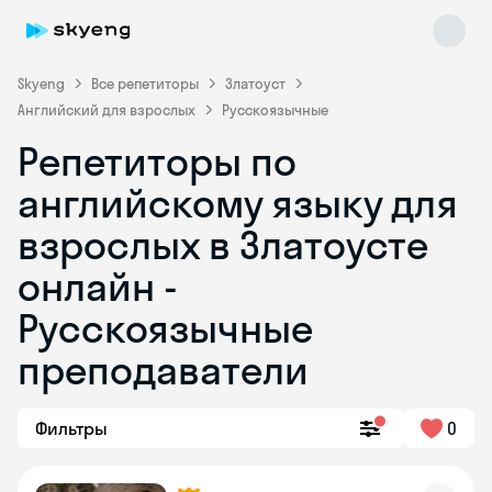
Skyeng
Все репетиторы
Златоуст
Английский для взрослых
Русскоязычные
Репетиторы по
английскому языку для
взрослых в Златоусте
онлайн -
Skyeng Chat
online
Русскоязычные
преподаватели
Фильтры
0