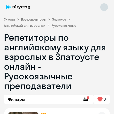
Skyeng
Все репетиторы
Златоуст
Английский для взрослых
Русскоязычные
Репетиторы по
английскому языку для
взрослых в Златоусте
онлайн -
Skyeng Chat
online
Русскоязычные
преподаватели
Фильтры
0