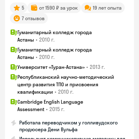
5
от 1590 ₽ за урок
19 лет опыта
7 отзывов
Гуманитарный колледж города
•
2010 г.
Астаны
Гуманитарный колледж города
•
2010 г.
Астаны
•
2013 г.
Университет «Туран-Астана»
Республиканский научно-методический
центр развития ТПО и присвоения
•
2010 г.
квалификации
Cambridge English Language
•
2015 г.
Assessment
Работала переводчиком у голливудского
продюсера Дени Вульфа
Использует коммуникативную методику для