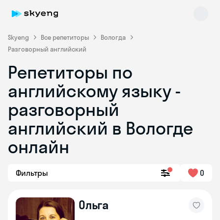
Skyeng
Все репетиторы
Вологда
Разговорный английский
Репетиторы по
английскому языку -
разговорный
английский в Вологде
Skyeng Chat
online
онлайн
Фильтры
0
Ольга