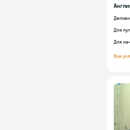
Англи
Делово
Для пу
Для на
Все усл