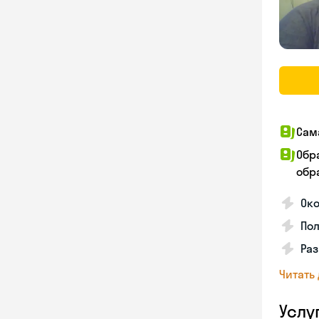
Сам
Обр
обра
Ок
По
Раз
Читать
Услу