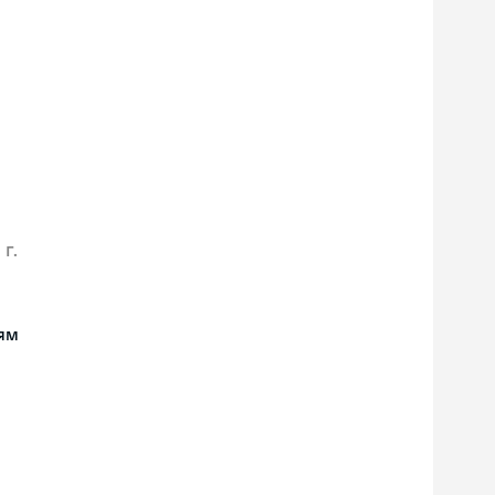
 г.
ям