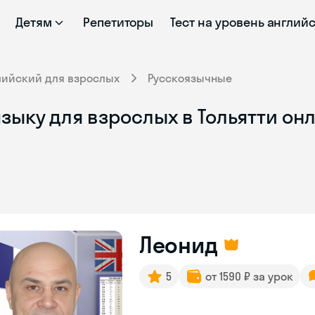
Детям
Репетиторы
Тест на уровень англий
лийский для взрослых
Русскоязычные
зыку для взрослых в Тольятти он
Леонид
5
от 1590 ₽ за урок