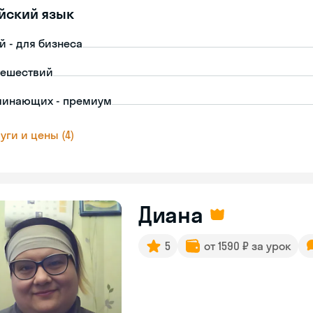
йский язык
й - для бизнеса
тешествий
чинающих - премиум
уги и цены (4)
Диана
5
от 1590 ₽ за урок