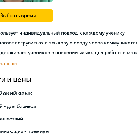
Выбрать время
пользует индивидуальный подход к каждому ученику
огает погрузиться в языковую среду через коммуникат
ддерживает учеников в освоении языка для работы в ме
 дальше
ги и цены
йский язык
й - для бизнеса
тешествий
чинающих - премиум