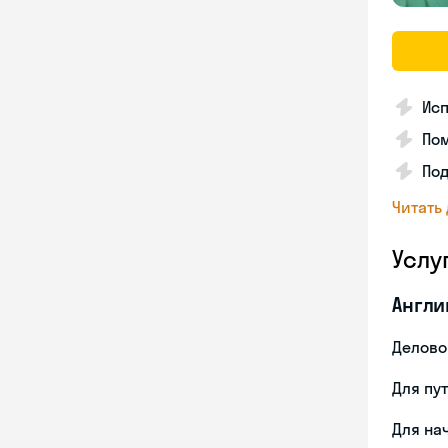
Ис
Пом
По
Читать
Услу
Англи
Делово
Для пу
Для на