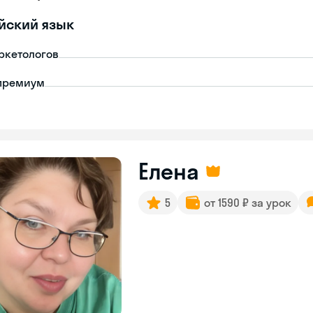
йский язык
ркетологов
премиум
Елена
5
от 1590 ₽ за урок