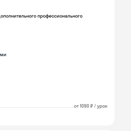
дополнительного профессионального
ами
от 1090 ₽ / урок
Skyeng Chat
online