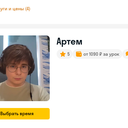
уги и цены (4)
Артем
5
от 1090 ₽ за урок
Выбрать время