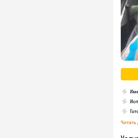
Име
Ис
Гот
Читать