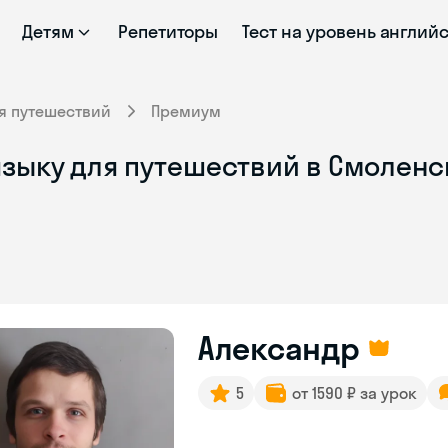
Детям
Репетиторы
Тест на уровень англий
я путешествий
Премиум
языку для путешествий в Смоленс
Александр
5
от 1590 ₽ за урок