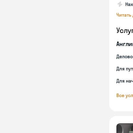
На
Читать
Услу
Англи
Делово
Для пу
Для на
Все усл