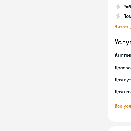
Раб
Пом
Читать
Услу
Англи
Делово
Для пу
Для на
Все усл