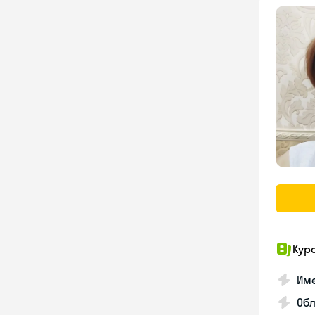
Кур
Име
Об