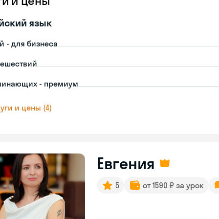
ги и цены
йский язык
й - для бизнеса
тешествий
чинающих - премиум
уги и цены (4)
Евгения
5
от 1590 ₽ за урок