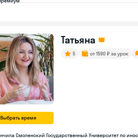
премиум
Татьяна
5
от 1590 ₽ за урок
Выбрать время
ончила Смоленский Государственный Университет по ино