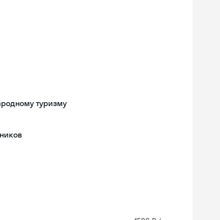
ародному туризму
еников