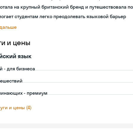
отала на крупный британский бренд и путешествовала по
огает студентам легко преодолевать языковой барьер
 дальше
ги и цены
йский язык
й - для бизнеса
тешествий
чинающих - премиум
уги и цены (4)