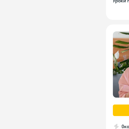
Уроки 
Ок