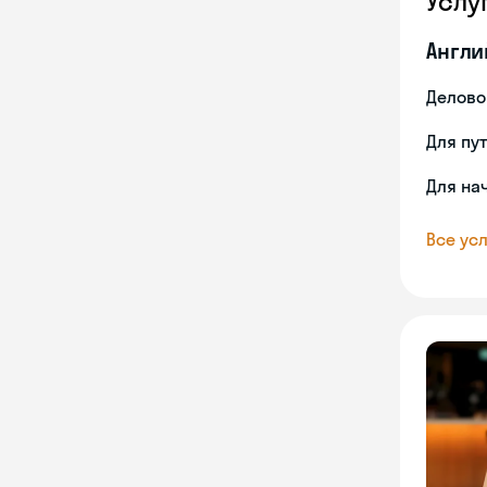
Услу
Англи
Делово
Для пу
Для на
Все усл