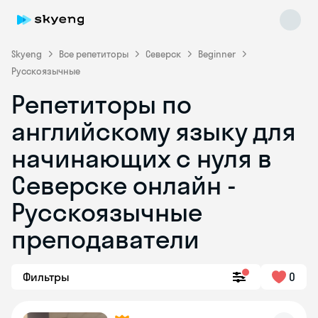
Skyeng
Все репетиторы
Северск
Beginner
Русскоязычные
Репетиторы по
английскому языку для
начинающих с нуля в
Северске онлайн -
Skyeng Chat
online
Русскоязычные
преподаватели
Фильтры
0