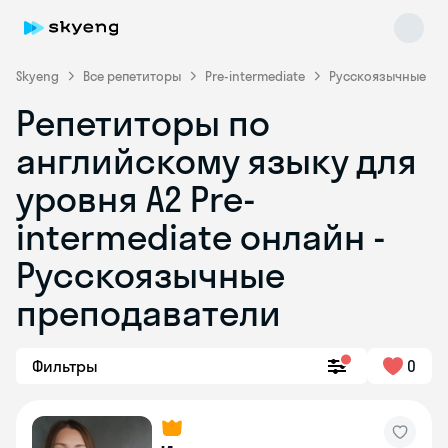
Skyeng
Все репетиторы
Pre-intermediate
Русскоязычные
Репетиторы по
английскому языку для
уровня A2 Pre-
intermediate онлайн -
Русскоязычные
Skyeng Chat
online
преподаватели
Фильтры
0