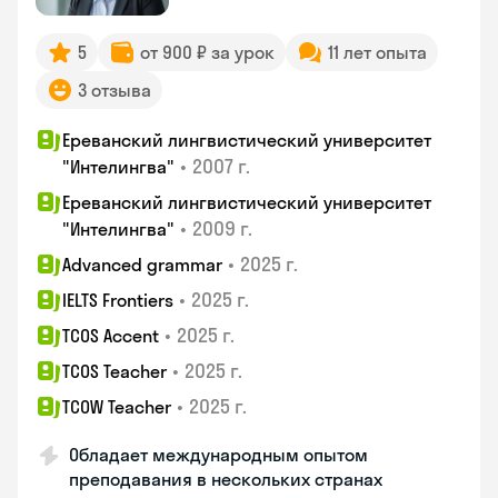
5
от 900 ₽ за урок
11 лет опыта
3 отзыва
Ереванский лингвистический университет
•
2007 г.
"Интелингва"
Ереванский лингвистический университет
•
2009 г.
"Интелингва"
•
2025 г.
Advanced grammar
•
2025 г.
IELTS Frontiers
•
2025 г.
TCOS Accent
•
2025 г.
TCOS Teacher
•
2025 г.
TCOW Teacher
Обладает международным опытом
преподавания в нескольких странах