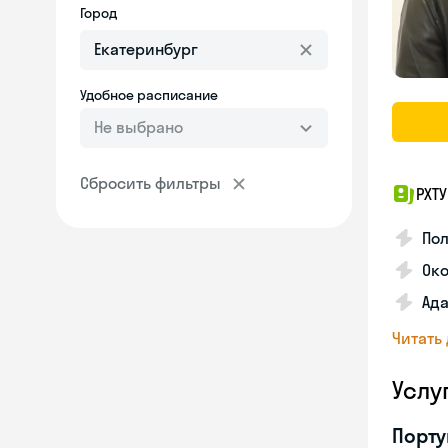
Город
Удобное расписание
Не выбрано
Сбросить фильтры
РХТ
По
Ок
Ада
Читать
Услу
Порту