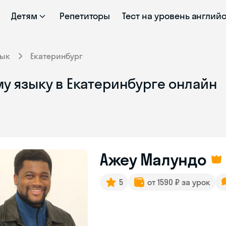
Детям
Репетиторы
Тест на уровень англий
зык
Екатеринбург
у языку в Екатеринбурге онлайн
Ажеу Малундо
5
от 1590 ₽ за урок