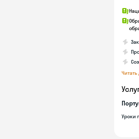
Нац
Обр
обра
За
Про
Соз
Читать
Услу
Порту
Уроки 