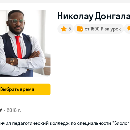
Николау Донгала
5
от 1590 ₽ за урок
Выбрать время
•
2018 г.
У
нчил педагогический колледж по специальности "Биоло