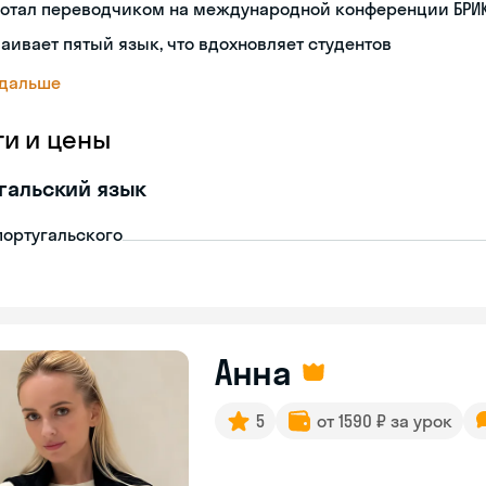
ботал переводчиком на международной конференции БРИК
аивает пятый язык, что вдохновляет студентов
 дальше
ги и цены
гальский язык
португальского
Анна
5
от 1590 ₽ за урок