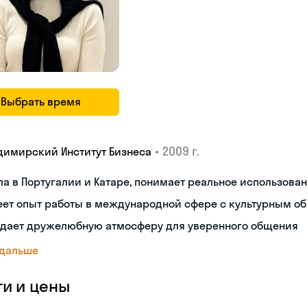
Выбрать время
•
2009 г.
димирский Институт Бизнеса
а в Португалии и Катаре, понимает реальное использова
еет опыт работы в международной сфере с культурным о
здает дружелюбную атмосферу для уверенного общения
 дальше
ги и цены