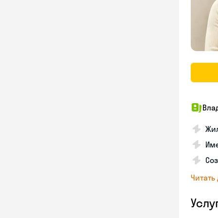
Вла
Жил
Им
Со
Читать
Услу