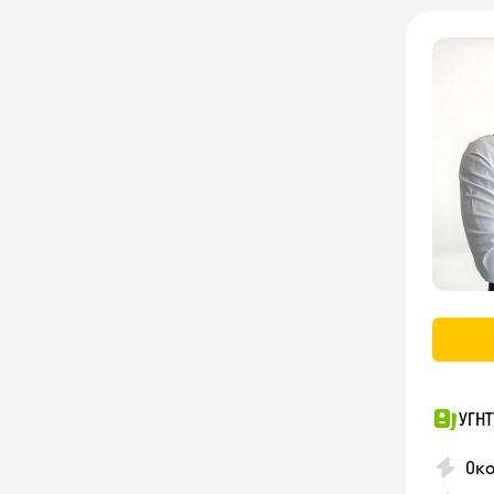
УГНТ
Око