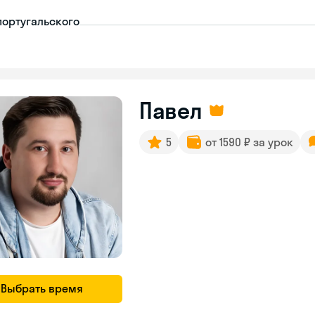
португальского
Павел
5
от 1590 ₽ за урок
Выбрать время