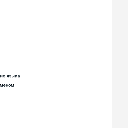
ние языка
бменом