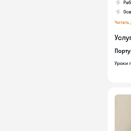
Ра
Осв
Читать
Услу
Порту
Уроки 