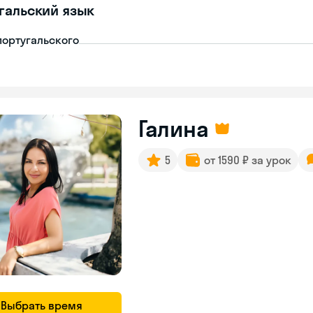
гальский язык
португальского
Галина
5
от 1590 ₽ за урок
Выбрать время