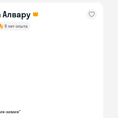
 Алвару
9 лет опыта
гия-химия"