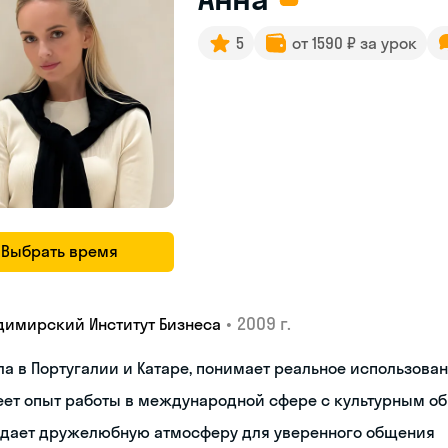
5
от 1590 ₽ за урок
Выбрать время
•
2009 г.
димирский Институт Бизнеса
а в Португалии и Катаре, понимает реальное использова
еет опыт работы в международной сфере с культурным о
здает дружелюбную атмосферу для уверенного общения