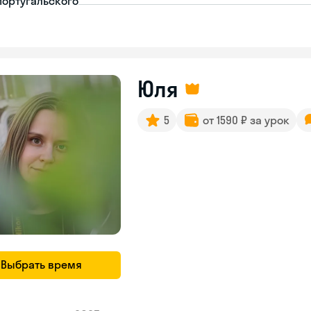
португальского
Юля
5
от 1590 ₽ за урок
Выбрать время