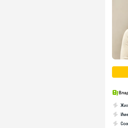
Вла
Жил
Им
Со