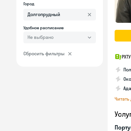
Город
Удобное расписание
Не выбрано
Сбросить фильтры
РХТ
По
Ок
Ада
Читать
Услу
Порту