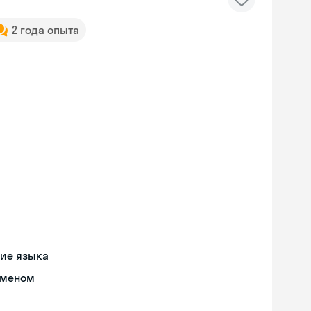
2 года опыта
ние языка
бменом