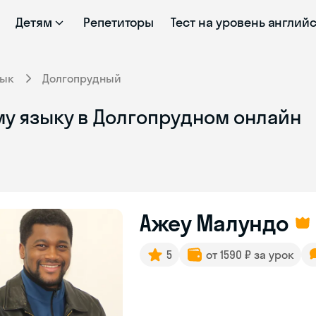
Детям
Репетиторы
Тест на уровень англий
зык
Долгопрудный
му языку в Долгопрудном онлайн
Ажеу Малундо
5
от 1590 ₽ за урок