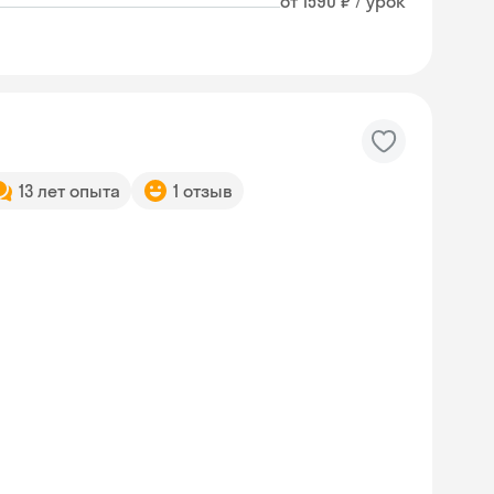
от 1590 ₽ / урок
13 лет опыта
1 отзыв
Skyeng Chat
online