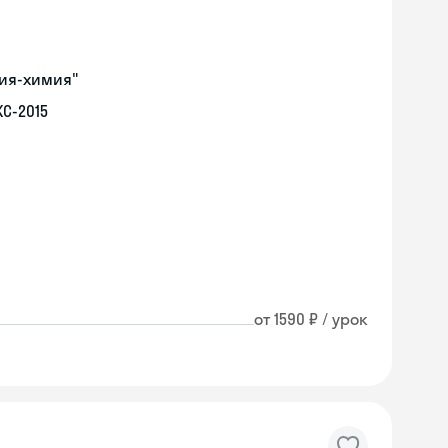
гия-химия"
С-2015
от 1590 ₽ / урок