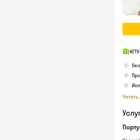
КГТУ
Ок
Про
Ис
Читать
Услу
Порту