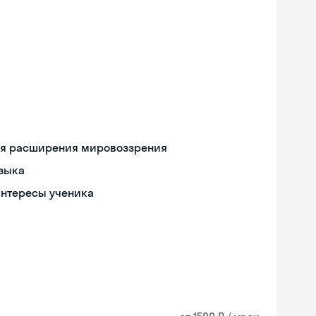
ля расширения мировоззрения
языка
интересы ученика