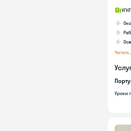
УГНТ
Око
Ра
Осв
Читать
Услу
Порту
Уроки 