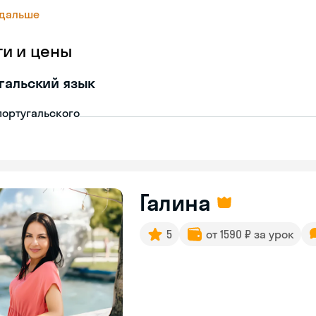
 дальше
ги и цены
гальский язык
португальского
Галина
5
от 1590 ₽ за урок