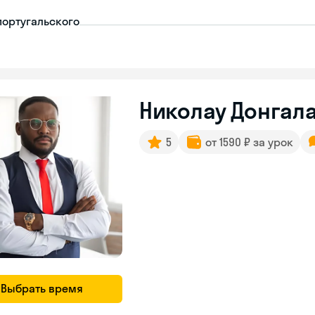
португальского
Николау Донгала
5
от 1590 ₽ за урок
Выбрать время