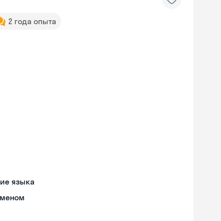
2 года опыта
ние языка
бменом