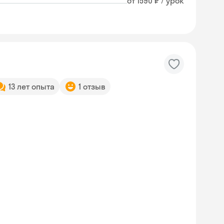
от 1590 ₽ / урок
13 лет опыта
1 отзыв
Skyeng Chat
online