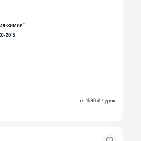
гия-химия"
С-2015
от 1590 ₽ / урок