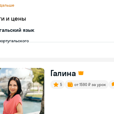
 дальше
ги и цены
гальский язык
португальского
Галина
5
от 1590 ₽ за урок