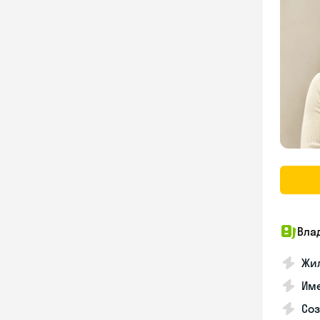
Вла
Жил
Им
Со