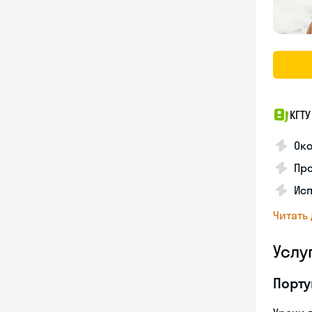
КГТУ
Ок
Про
Ис
Читать
Услу
Порту