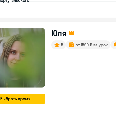
португальского
Юля
5
от 1590 ₽ за урок
Выбрать время