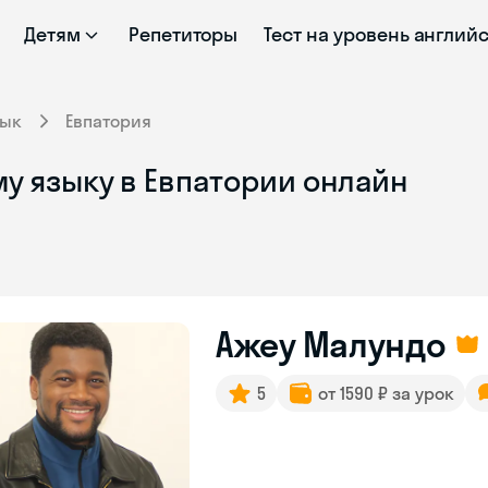
Детям
Репетиторы
Тест на уровень англий
зык
Евпатория
у языку в Евпатории онлайн
Ажеу Малундо
5
от 1590 ₽ за урок