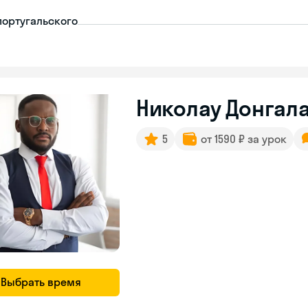
португальского
Николау Донгала
5
от 1590 ₽ за урок
Выбрать время