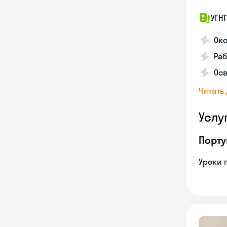
УГНТ
Око
Ра
Осв
Читать
Услу
Порту
Уроки 