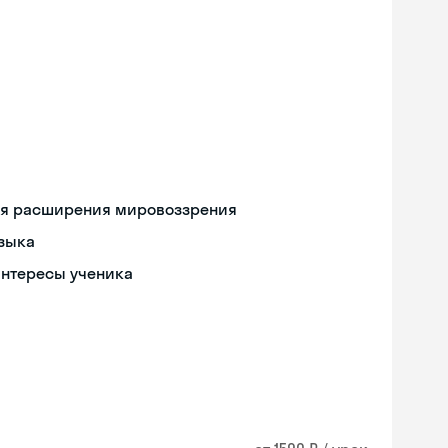
ля расширения мировоззрения
языка
интересы ученика