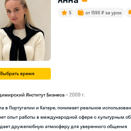
5
от 1590 ₽ за урок
Выбрать время
•
2009 г.
димирский Институт Бизнеса
а в Португалии и Катаре, понимает реальное использова
еет опыт работы в международной сфере с культурным о
здает дружелюбную атмосферу для уверенного общения