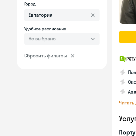
Город
Удобное расписание
Не выбрано
Сбросить фильтры
РХТ
По
Ок
Ада
Читать
Услу
Порту