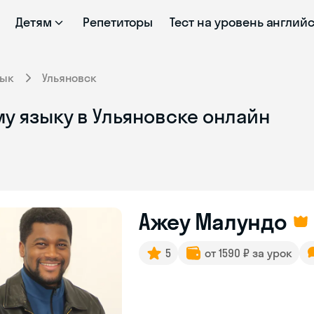
Детям
Репетиторы
Тест на уровень англий
зык
Ульяновск
у языку в Ульяновске онлайн
Ажеу Малундо
5
от 1590 ₽ за урок