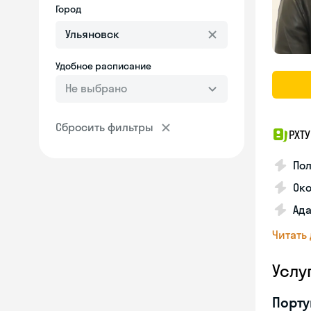
Город
Удобное расписание
Не выбрано
Сбросить фильтры
РХТ
По
Ок
Ада
Читать
Услу
Порту