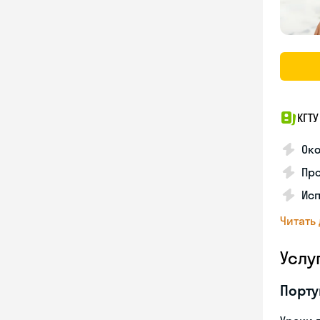
КГТУ
Ок
Про
Ис
Читать
Услу
Порту