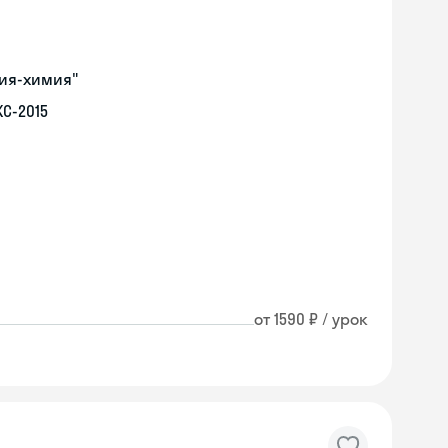
гия-химия"
С-2015
от 1590 ₽ / урок