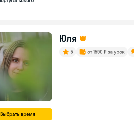
португальского
Юля
5
от 1590 ₽ за урок
Выбрать время