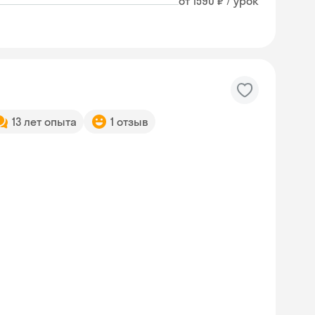
от 1590 ₽ / урок
13 лет опыта
1 отзыв
Skyeng Chat
online