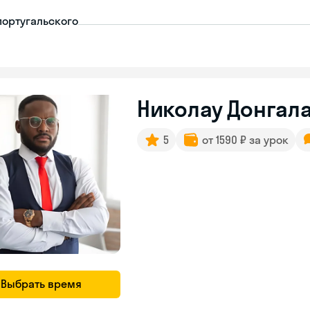
португальского
Николау Донгала
5
от 1590 ₽ за урок
Выбрать время