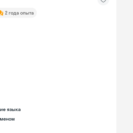
2 года опыта
ние языка
бменом