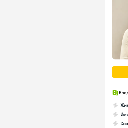
Вла
Жил
Им
Со