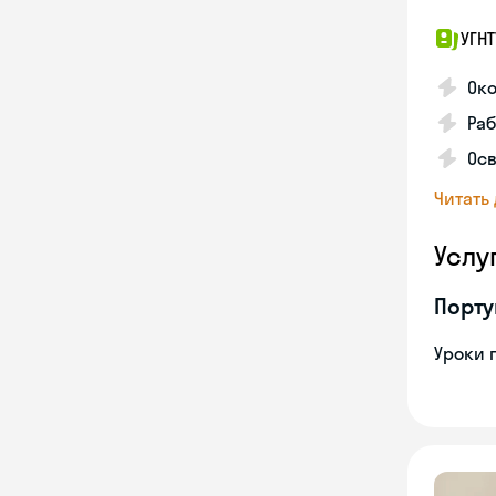
УГНТ
Око
Ра
Осв
Читать
Услу
Порту
Уроки 