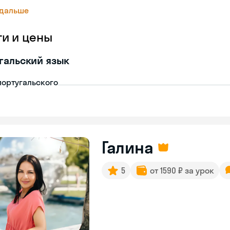
 дальше
ги и цены
гальский язык
португальского
Галина
5
от 1590 ₽ за урок