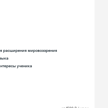
ля расширения мировоззрения
языка
интересы ученика