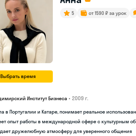
5
от 1590 ₽ за урок
Выбрать время
•
2009 г.
димирский Институт Бизнеса
а в Португалии и Катаре, понимает реальное использова
еет опыт работы в международной сфере с культурным о
здает дружелюбную атмосферу для уверенного общения