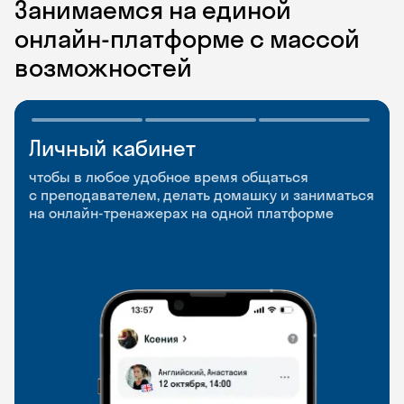
Занимаемся на единой
онлайн-платформе с массой
возможностей
Личный кабинет
Мобильное
Разговорные клубы
приложение
и Talks
чтобы в любое удобное время общаться
с преподавателем, делать домашку и заниматься
чтобы заниматься и изучать новые слова где
Групповые занятия для разговорной практики
на онлайн-тренажерах на одной платформе
и когда удобно
и индивидуальные встречи с преподавателями
со всего мира, чтобы общаться на английском
свободно