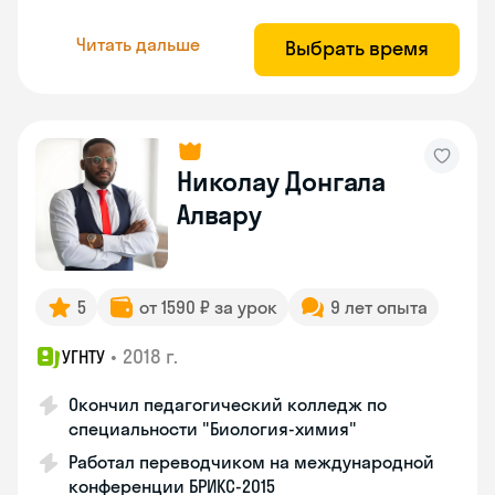
Читать дальше
Выбрать время
Николау Донгала
Алвару
5
от 1590 ₽ за урок
9 лет опыта
•
2018 г.
УГНТУ
Окончил педагогический колледж по
специальности "Биология-химия"
Работал переводчиком на международной
конференции БРИКС-2015