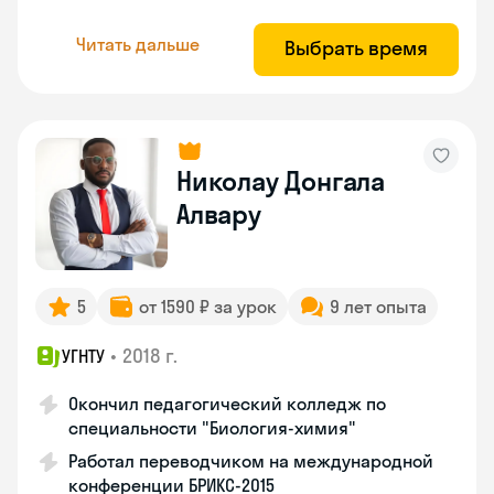
Читать дальше
Выбрать время
Николау Донгала
Алвару
5
от 1590 ₽ за урок
9 лет опыта
•
2018 г.
УГНТУ
Окончил педагогический колледж по
специальности "Биология-химия"
Работал переводчиком на международной
конференции БРИКС-2015