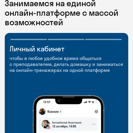
Занимаемся на единой
онлайн-платформе с массой
возможностей
Личный кабинет
Мобильное
Разговорные клубы
приложение
и Talks
чтобы в любое удобное время общаться
с преподавателем, делать домашку и заниматься
чтобы заниматься и изучать новые слова где
Групповые занятия для разговорной практики
на онлайн-тренажерах на одной платформе
и когда удобно
и индивидуальные встречи с преподавателями
со всего мира, чтобы общаться на английском
свободно