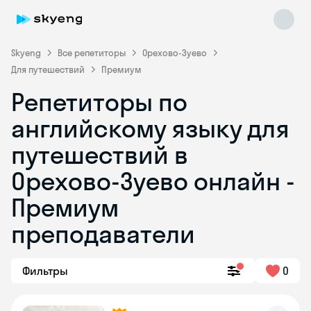
Skyeng
Все репетиторы
Орехово-Зуево
Для путешествий
Премиум
Репетиторы по
английскому языку для
путешествий в
Орехово-Зуево онлайн -
Skyeng Chat
online
Премиум
преподаватели
Фильтры
0