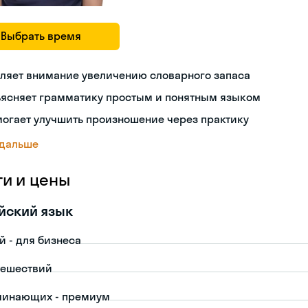
Выбрать время
ляет внимание увеличению словарного запаса
ъясняет грамматику простым и понятным языком
огает улучшить произношение через практику
 дальше
ги и цены
йский язык
й - для бизнеса
тешествий
чинающих - премиум