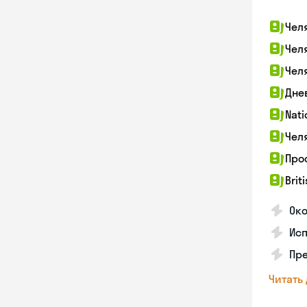
Чел
Чел
Чел
Дне
Nati
Чел
Про
Brit
Ок
Ис
Пре
Читать