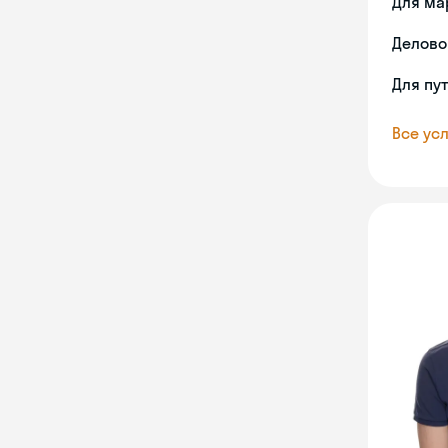
Для ма
Делово
Для пу
Все усл