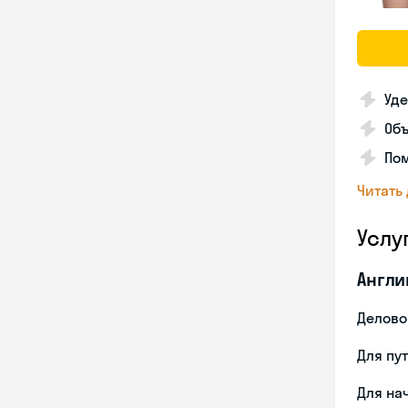
Уде
Об
Пом
Читать
Услу
Англи
Делово
Для пу
Для на