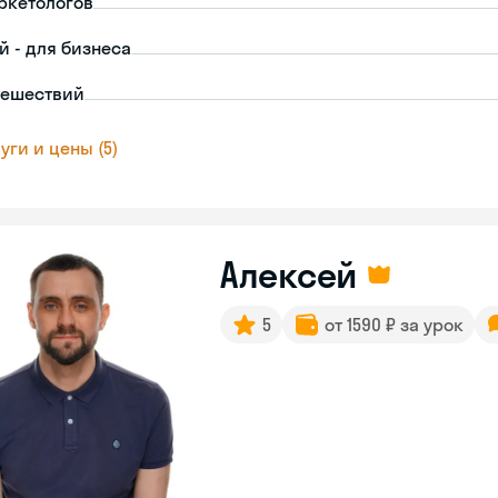
ркетологов
й - для бизнеса
тешествий
уги и цены (5)
Алексей
5
от 1590 ₽ за урок