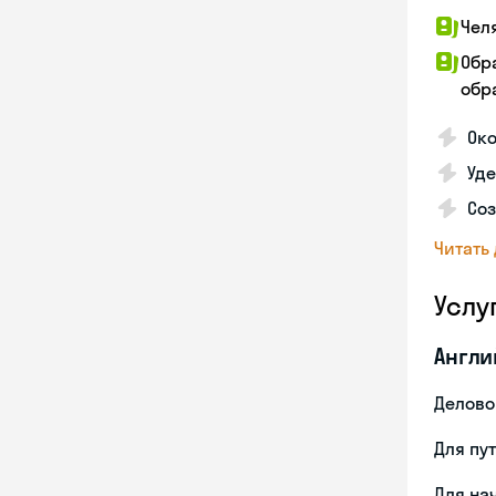
Чел
Обр
обра
Око
Уд
Со
Читать
Услу
Англи
Делово
Для пу
Для на