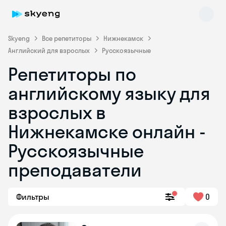
Skyeng
Все репетиторы
Нижнекамск
Английский для взрослых
Русскоязычные
Репетиторы по
английскому языку для
взрослых в
Нижнекамске онлайн -
Skyeng Chat
online
Русскоязычные
преподаватели
Фильтры
0