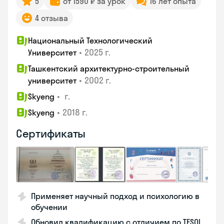
5
от 1590 ₽ за урок
16 лет опыта
4 отзыва
Национальный Технологический
•
2025 г.
Университет
Ташкентский архитектурно-строительный
•
2002 г.
университет
•
г.
Skyeng
•
2018 г.
Skyeng
Сертификаты
Применяет научный подход и психологию в
обучении
Обновил квалификацию с отличием по TESOL