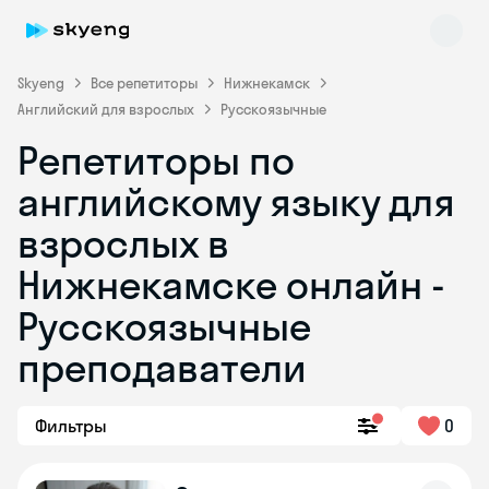
Skyeng
Все репетиторы
Нижнекамск
Английский для взрослых
Русскоязычные
Репетиторы по
английскому языку для
взрослых в
Нижнекамске онлайн -
Skyeng Chat
online
Русскоязычные
преподаватели
Фильтры
0