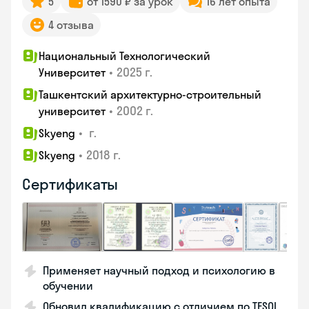
5
от 1590 ₽ за урок
16 лет опыта
4 отзыва
Национальный Технологический
•
2025 г.
Университет
Ташкентский архитектурно-строительный
•
2002 г.
университет
•
г.
Skyeng
•
2018 г.
Skyeng
Сертификаты
Применяет научный подход и психологию в
обучении
Обновил квалификацию с отличием по TESOL