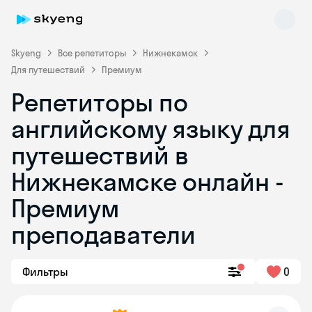
Skyeng
Все репетиторы
Нижнекамск
Для путешествий
Премиум
Репетиторы по
английскому языку для
путешествий в
Нижнекамске онлайн -
Skyeng Chat
online
Премиум
преподаватели
Фильтры
0