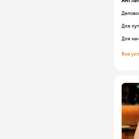
Делово
Для пу
Для на
Все усл