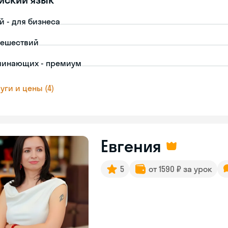
й - для бизнеса
тешествий
чинающих - премиум
уги и цены (4)
Евгения
5
от 1590 ₽ за урок