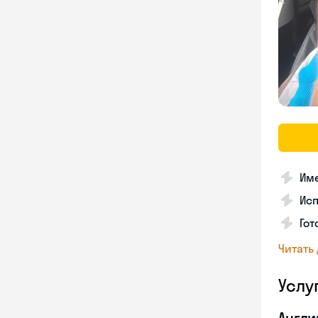
Име
Ис
Гот
Читать
Услу
Англи