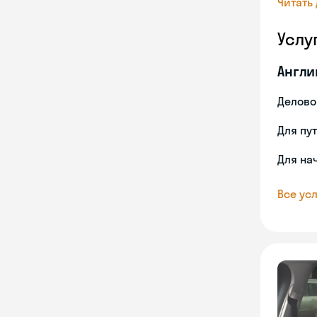
Читать
Услу
Англи
Делово
Для пу
Для на
Все усл