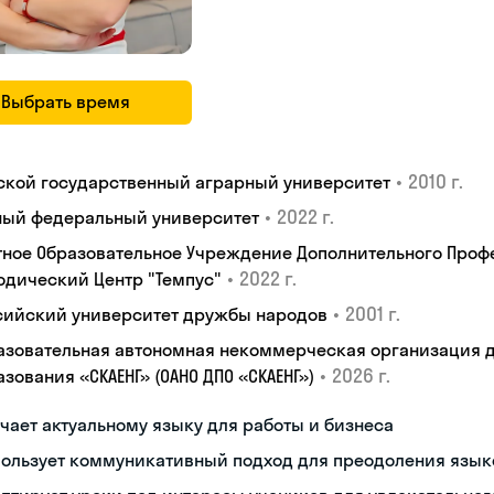
Выбрать время
•
2010 г.
ской государственный аграрный университет
•
2022 г.
ый федеральный университет
тное Образовательное Учреждение Дополнительного Проф
•
2022 г.
одический Центр "Темпус"
•
2001 г.
сийский университет дружбы народов
азовательная автономная некоммерческая организация 
•
2026 г.
зования «СКАЕНГ» (ОАНО ДПО «СКАЕНГ»)
чает актуальному языку для работы и бизнеса
пользует коммуникативный подход для преодоления язык