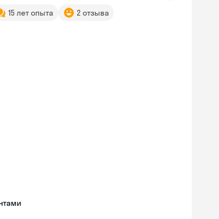
15 лет опыта
2 отзыва
нтами