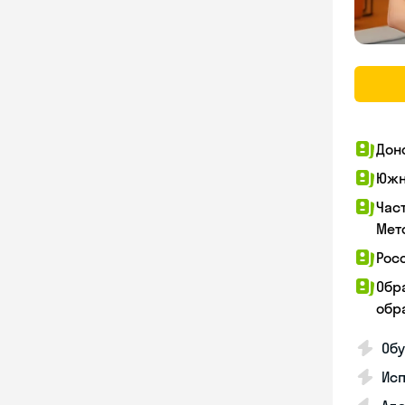
Дон
Южн
Час
Мет
Рос
Обр
обра
Обу
Ис