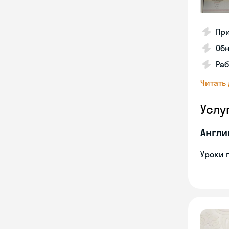
При
Обн
Ра
Читать
Услу
Англи
Уроки 