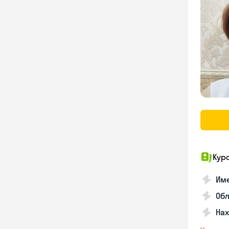
Кур
Име
Об
На