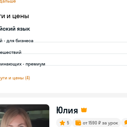
 дальше
ги и цены
йский язык
й - для бизнеса
тешествий
чинающих - премиум
уги и цены (4)
Юлия
5
от 1590 ₽ за урок