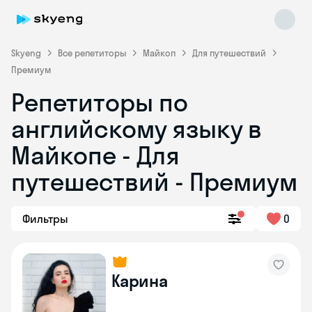
Skyeng
Все репетиторы
Майкоп
Для путешествий
Премиум
Репетиторы по
английскому языку в
Майкопе - Для
путешествий - Премиум
Skyeng Chat
online
Фильтры
0
Карина