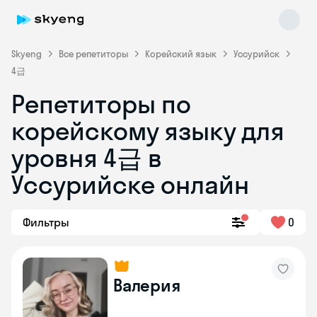
Skyeng
Все репетиторы
Корейский язык
Уссурийск
4급
Репетиторы по
корейскому языку для
уровня 4급 в
Skyeng Chat
online
Уссурийске онлайн
Фильтры
0
Валерия