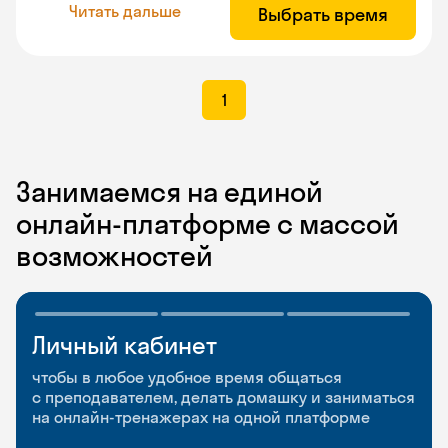
Читать дальше
Выбрать время
1
Занимаемся на единой
онлайн-платформе с массой
возможностей
Личный кабинет
Мобильное
Разговорные клубы
приложение
и Talks
чтобы в любое удобное время общаться
с преподавателем, делать домашку и заниматься
чтобы заниматься и изучать новые слова где
Групповые занятия для разговорной практики
на онлайн-тренажерах на одной платформе
и когда удобно
и индивидуальные встречи с преподавателями
со всего мира, чтобы общаться на английском