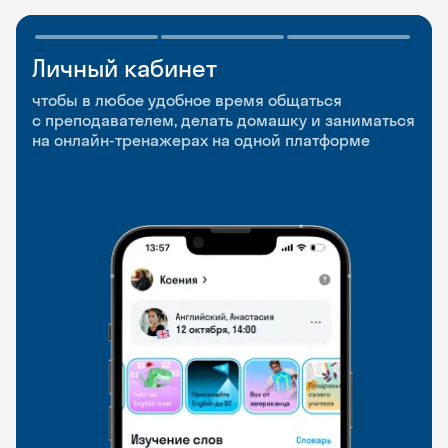
Личный кабинет
Мобильное
Разговорные клубы
приложение
и Talks
чтобы в любое удобное время общаться
с преподавателем, делать домашку и заниматься
чтобы заниматься и изучать новые слова где
Групповые занятия для разговорной практики
на онлайн-тренажерах на одной платформе
и когда удобно
и индивидуальные встречи с преподавателями
со всего мира, чтобы общаться на английском
свободно