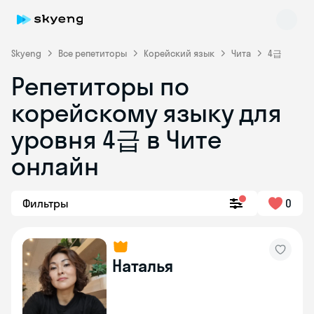
Skyeng
Все репетиторы
Корейский язык
Чита
4급
Репетиторы по
корейскому языку для
уровня 4급 в Чите
Skyeng Chat
онлайн
online
Фильтры
0
Наталья